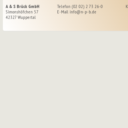
A & S Brück GmbH
Telefon (02 02) 2 73 26-0
K
Simonshöfchen 57
E-Mail
info@n-p-b.de
42327 Wuppertal